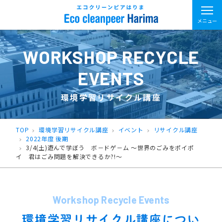
メニュー
WORKSHOP RECYCLE
EVENTS
環境学習リサイクル講座
TOP
環境学習リサイクル講座
イベント
リサイクル講座
2022年度 後期
3/4(土)遊んで学ぼう ボ－ドゲ－ム ～世界のごみをポイポ
イ 君はごみ問題を解決できるか?!～
Workshop Recycle Events
環境学習リサイクル講座につい